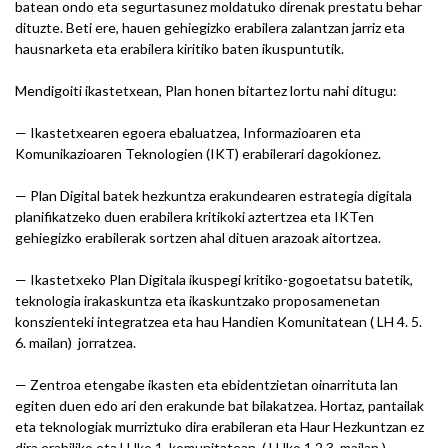
batean ondo eta segurtasunez moldatuko direnak prestatu behar
dituzte. Beti ere, hauen gehiegizko erabilera zalantzan jarriz eta
hausnarketa eta erabilera kiritiko baten ikuspuntutik.
Mendigoiti ikastetxean, Plan honen bitartez lortu nahi ditugu:
— Ikastetxearen egoera ebaluatzea, Informazioaren eta
Komunikazioaren Teknologien (IKT) erabilerari dagokionez.
— Plan Digital batek hezkuntza erakundearen estrategia digitala
planifikatzeko duen erabilera kritikoki aztertzea eta IKTen
gehiegizko erabilerak sortzen ahal dituen arazoak aitortzea.
— Ikastetxeko Plan Digitala ikuspegi kritiko-gogoetatsu batetik,
teknologia irakaskuntza eta ikaskuntzako proposamenetan
konszienteki integratzea eta hau Handien Komunitatean ( LH 4. 5.
6. mailan) jorratzea.
— Zentroa etengabe ikasten eta ebidentzietan oinarrituta lan
egiten duen edo ari den erakunde bat bilakatzea. Hortaz, pantailak
eta teknologiak murriztuko dira erabileran eta Haur Hezkuntzan ez
dira erabiliko eta LHko 1. komunitatean ( LHko 1.2.3. mailan )