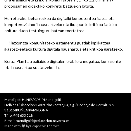
proposamen didaktiko konkretu batzuekin lotuta.
Horretarako, beharrezkoa da digitalki konpetentea izatea eta
konpetentzia hori hausnartzeko eta ikuspuntu kritikoa izateko
ohitura duen testuinguru batean txertatzea.
— Hezkuntza-komunitateko estamentu guztiak inplikatzea
ikastetxeetako kultura digitala hausnartua eta kritikoa garatzeko.
Beraz, Plan hau baliabide digitalen erabilera mugatua, konsziente
eta hausnartua sustatzeko da.
Mendigoiti HLHIP / CPEIP Mendigoiti
Helbidea/Dirección: Gorraizko kontzejua, z.g. / Concejo de Gorraiz, s.n.
31016 IRUÑEA/PAMPLONA
Tfno: 948 633 518
E-mail: mendigoiti@educacion.navarra.es
Made with
by
Graphene Themes
.