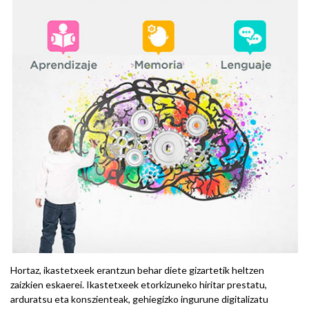
Hortaz, ikastetxeek erantzun behar diete gizartetik heltzen
zaizkien eskaerei. Ikastetxeek etorkizuneko hiritar prestatu,
arduratsu eta konszienteak, gehiegizko ingurune digitalizatu